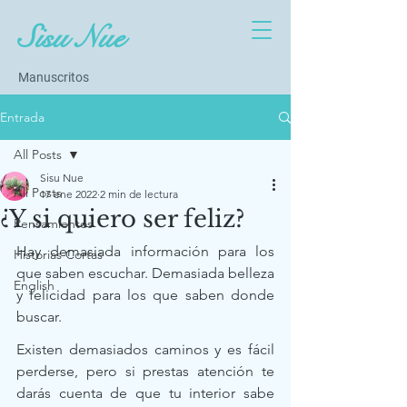
Sisu Nue
Manuscritos
Entrada
All Posts
Sisu Nue
All Posts
17 ene 2022
2 min de lectura
¿Y si quiero ser feliz?
Pensamientos
Hay demasiada información para los 
Historias Cortas
que saben escuchar. Demasiada belleza 
English
y felicidad para los que saben donde 
buscar.  
Existen demasiados caminos y es fácil 
perderse, pero si prestas atención te 
darás cuenta de que tu interior sabe 