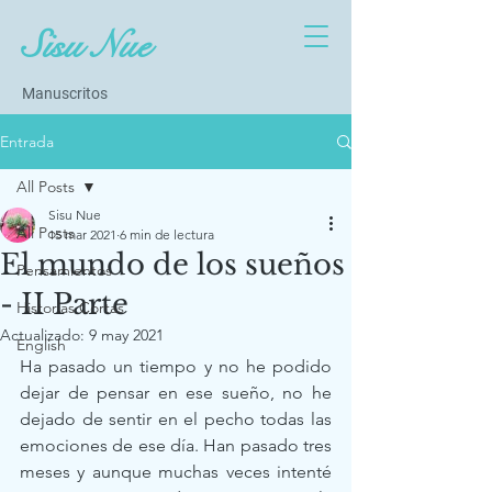
Sisu Nue
Manuscritos
Entrada
All Posts
Sisu Nue
All Posts
15 mar 2021
6 min de lectura
El mundo de los sueños
Pensamientos
- II Parte
Historias Cortas
Actualizado:
9 may 2021
English
Ha pasado un tiempo y no he podido 
dejar de pensar en ese sueño, no he 
dejado de sentir en el pecho todas las 
emociones de ese día. Han pasado tres 
meses y aunque muchas veces intenté 