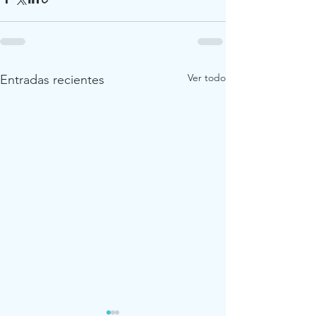
Ver todo
Entradas recientes