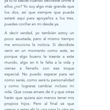
ya tú lo sabias cuando decidiste unirte a 
ellos ¿no? Yo soy algo más grande que 
los dos, así que siempre que pueda 
estaré aquí para apoyarlos a los tres, 
puedes confiar en mi desde ya.  
A decir verdad, yo también estoy un 
poco asustada, pero al mismo tiempo 
me emociona la noticia. Si decidiste 
venir en un momento como este, es 
porque algo bueno le traerás a este 
mundo, algo en ti le falta a la vida y 
vienes a llenarlo con ese toque 
especial. No puedo esperar para ver 
como serás, como será tu personalidad 
y como lograras cambiar incluso mi 
vida. Que cosas amare de ti y que otras 
harán que quiera aún menos tener mis 
propios hijos. Pero al final sé que 
vamos a estar ahí la una para la otra en 