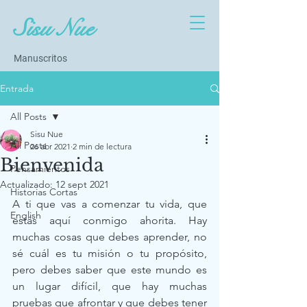
Sisu Nue
Manuscritos
Entrada
All Posts
Sisu Nue
All Posts
26 abr 2021
2 min de lectura
Bienvenida
Pensamientos
Actualizado:
12 sept 2021
Historias Cortas
A ti que vas a comenzar tu vida, que 
English
estás aquí conmigo ahorita. Hay 
muchas cosas que debes aprender, no 
sé cuál es tu misión o tu propósito, 
pero debes saber que este mundo es 
un lugar difícil, que hay muchas 
pruebas que afrontar y que debes tener 